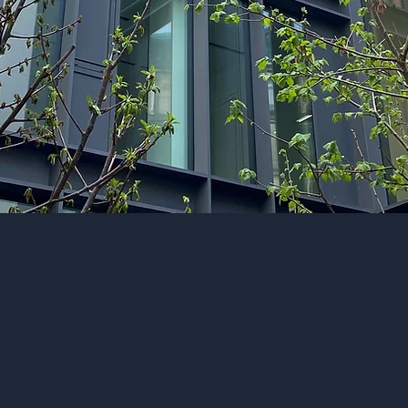
17
3.5
Collaborateurs
CA (M€)