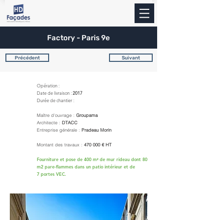
Factory - Paris 9e
Précédent
Suivant
Opération :
Date de livraison :
2017
Durée de chantier :
Maître d'ouvrage :
Groupama
Architecte :
DTACC
Entreprise générale :
Pradeau Morin
Montant des travaux :
470 000
€ HT
Fourniture et pose de 400 m² de mur rideau dont 80
m2 pare-flammes dans un patio intérieur et de
7 portes VEC.